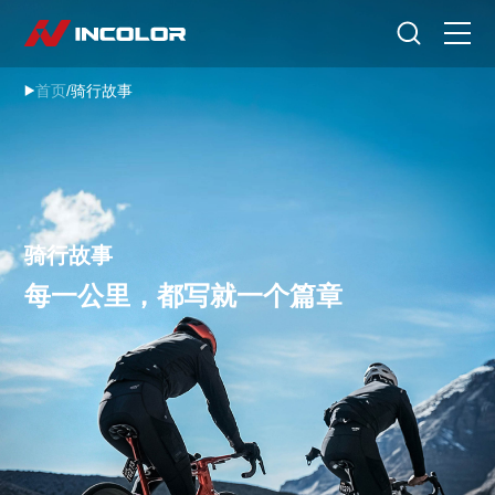
选择语言
首页
/
骑行故事
首页
自行车
零部件
骑行故事
骑行故事
每一公里，都写就一个篇章
关于我们
服务专区
门店查询