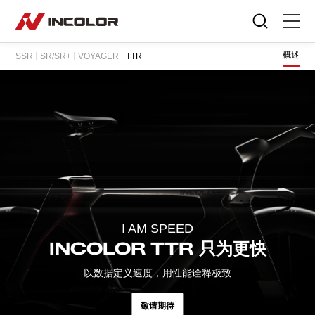
选择语言
概述
SSR
SR/SR+
VOYAGER
TTR
首页
自行车
零部件
骑行故事
关于我们
I AM SPEED
服务专区
INCOLOR TTR
只为更快
以数据定义速度，用性能诠释极致
门店查询
敬请期待