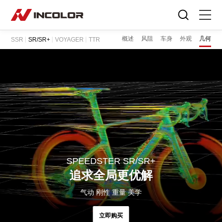
选择语言
概述
风阻
车身
外观
几何
SSR
SR/SR+
VOYAGER
TTR
首页
自行车
零部件
骑行故事
关于我们
SPEEDSTER SR/SR+
服务专区
追求全局更优解
气动 刚性 重量 美学
门店查询
立即购买