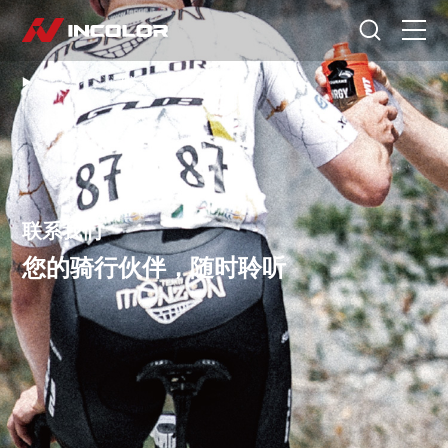
选择语言
首页
/
关于我们
/
联系我们
首页
自行车
零部件
联系我们
骑行故事
您的骑行伙伴，随时聆听
关于我们
服务专区
门店查询