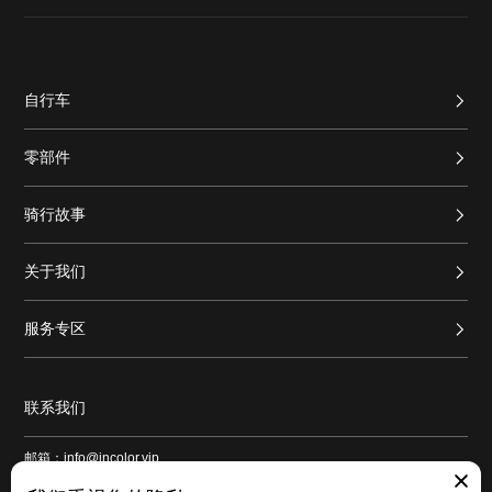
自行车
零部件
骑行故事
关于我们
服务专区
联系我们
邮箱：info@incolor.vip
地址：广东省广州市番禺区新造镇和平路1号良仓新造创意园9号仓103