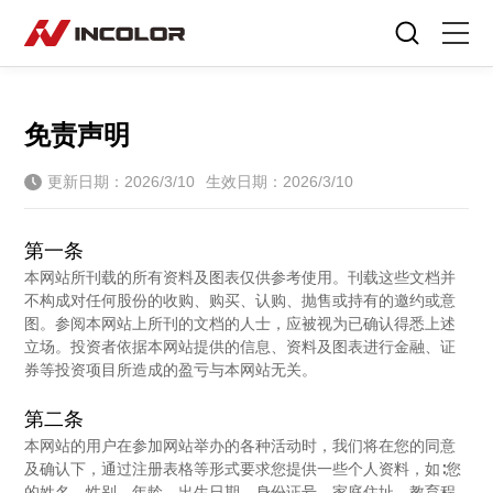
选择语言
首页
免责声明
自行车
更新日期：2026/3/10
生效日期：2026/3/10
零部件
第一条
骑行故事
本网站所刊载的所有资料及图表仅供参考使用。刊载这些文档并
不构成对任何股份的收购、购买、认购、抛售或持有的邀约或意
关于我们
图。参阅本网站上所刊的文档的人士，应被视为已确认得悉上述
立场。投资者依据本网站提供的信息、资料及图表进行金融、证
券等投资项目所造成的盈亏与本网站无关。
服务专区
第二条
门店查询
本网站的用户在参加网站举办的各种活动时，我们将在您的同意
及确认下，通过注册表格等形式要求您提供一些个人资料，如∶您
的姓名、性别、年龄、出生日期、身份证号、家庭住址、教育程