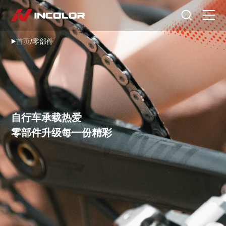
选择语言
首页
/
零部件
首页
自行车
零部件
自行车承载热爱
骑行故事
零部件升级每一份精彩
关于我们
服务专区
门店查询