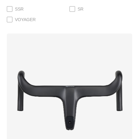
SSR
SR
VOYAGER