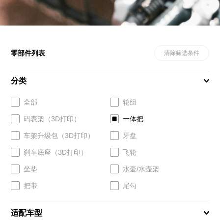
零部件列表
清除筛选条件
分类
全部
轮组
码表架（3D打印）
一体把
车架升级包（3D打印）
牙盘
刹车底座（3D打印）
飞轮
坐垫
水壶/水壶架
把带
尾勾
适配车型