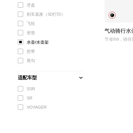
牙盘
刹车底座（3D打印）
飞轮
气动骑行水
坐垫
节省8W，骑得
水壶/水壶架
把带
尾勾
适配车型
SSR
SR
VOYAGER