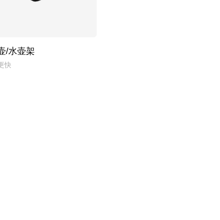
壶/水壶架
更快