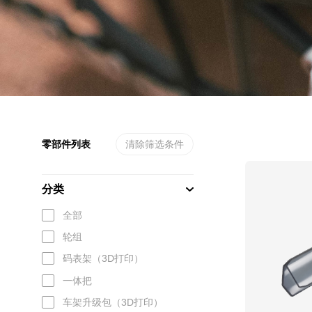
零部件列表
清除筛选条件
分类
全部
轮组
码表架（3D打印）
一体把
车架升级包（3D打印）