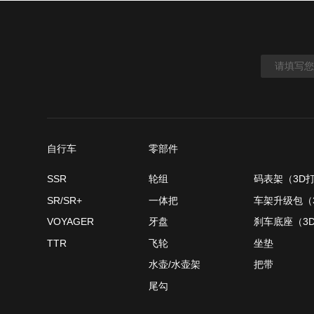
自行车
零部件
SSR
轮组
码表架（3D
SR/SR+
一体把
车架升级包（
VOYAGER
牙盘
刹车底座（3
TTR
飞轮
坐垫
水壶/水壶架
把带
尾勾