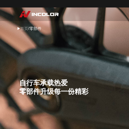
选择语言
首页
/
首页
零部件
自行车
零部件
骑行故事
自行车承载热爱
关于我们
零部件升级每一份精彩
服务专区
门店查询